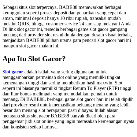
Sebagai situs slot terpercaya, BABE88 menawarkan berbagai
keunggulan seperti proses deposit dan penarikan yang cepat dan
aman, minimal deposit hanya 10 ribu rupiah, transaksi mudah
melalui QRIS, hingga customer service 24 jam siap melayani Anda.
Di link slot gacor ini, tersedia berbagai game slot gacor gampang
menang dari provider slot resmi dunia dengan desain visual terbaik,
menjadikan BABE88 pilihan utama para pencari slot gacor hari ini
maupun slot gacor malam ini.
Apa Itu Slot Gacor?
Slot gacor
adalah istilah yang sering digunakan untuk
menggambarkan permainan slot online yang memiliki tingkat
kemenangan tinggi dan sering memberikan hasil maxwin. Slot
seperti ini biasanya memiliki tingkat Return To Player (RTP) tinggi
dan fitur bonus melimpah yang memudahkan pemain untuk
menang. Di BABE88, berbagai game slot gacor hari ini telah dipilih
dari provider resmi untuk memastikan peluang menang yang lebih
besar dan menang slot berapapun pasti dibayar. Inilah alasan
mengapa situs slot gacor BABE88 banyak dicari oleh para
penggemar judi slot online yang ingin merasakan kemenangan nyata
dan konsisten setiap harinya.