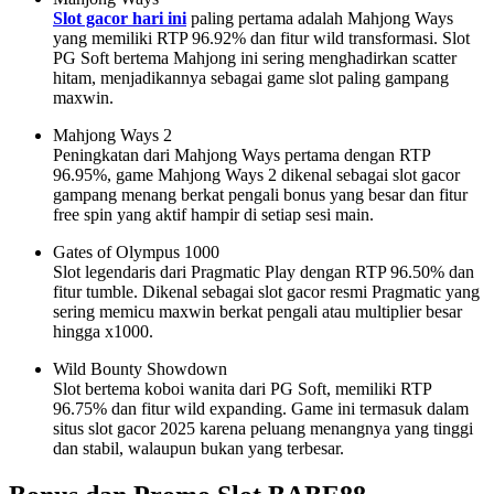
Slot gacor hari ini
paling pertama adalah Mahjong Ways
yang memiliki RTP 96.92% dan fitur wild transformasi. Slot
PG Soft bertema Mahjong ini sering menghadirkan scatter
hitam, menjadikannya sebagai game slot paling gampang
maxwin.
Mahjong Ways 2
Peningkatan dari Mahjong Ways pertama dengan RTP
96.95%, game Mahjong Ways 2 dikenal sebagai slot gacor
gampang menang berkat pengali bonus yang besar dan fitur
free spin yang aktif hampir di setiap sesi main.
Gates of Olympus 1000
Slot legendaris dari Pragmatic Play dengan RTP 96.50% dan
fitur tumble. Dikenal sebagai slot gacor resmi Pragmatic yang
sering memicu maxwin berkat pengali atau multiplier besar
hingga x1000.
Wild Bounty Showdown
Slot bertema koboi wanita dari PG Soft, memiliki RTP
96.75% dan fitur wild expanding. Game ini termasuk dalam
situs slot gacor 2025 karena peluang menangnya yang tinggi
dan stabil, walaupun bukan yang terbesar.