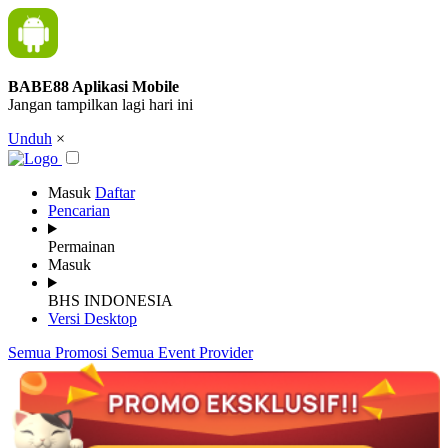
BABE88 Aplikasi Mobile
Jangan tampilkan lagi hari ini
Unduh
×
Masuk
Daftar
Pencarian
Permainan
Masuk
BHS INDONESIA
Versi Desktop
Semua Promosi
Semua Event Provider