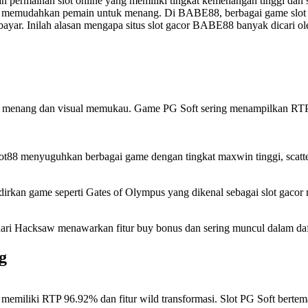
 permainan slot online yang memiliki tingkat kemenangan tinggi dan s
g memudahkan pemain untuk menang. Di BABE88, berbagai game slot gaco
bayar. Inilah alasan mengapa situs slot gacor BABE88 banyak dicari o
ang menang dan visual memukau. Game PG Soft sering menampilkan RTP t
Slot88 menyuguhkan berbagai game dengan tingkat maxwin tinggi, scatt
adirkan game seperti Gates of Olympus yang dikenal sebagai slot gac
dari Hacksaw menawarkan fitur buy bonus dan sering muncul dalam daft
g
emiliki RTP 96.92% dan fitur wild transformasi. Slot PG Soft bertem