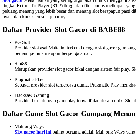
Slot gacor
adalah istilah yang sering digunakan untuk menggambarkan
tingkat Return To Player (RTP) tinggi dan fitur bonus melimpah yan
peluang menang yang lebih besar dan menang slot berapapun pasti di
nyata dan konsisten setiap harinya.
Daftar Provider Slot Gacor di BABE88
PG Soft
Provider slot asal Malta ini terkenal dengan slot gacor gamp
pemain pemula maupun berpengalaman.
Slot88
Merupakan provider slot gacor lokal dengan sistem fair play. 
Pragmatic Play
Sebagai provider slot terpercaya dunia, Pragmatic Play mengh
Hacksaw Gaming
Provider baru dengan gameplay inovatif dan desain unik. Slot 
Daftar Game Slot Gacor Gampang Menan
Mahjong Ways
Slot gacor hari ini
paling pertama adalah Mahjong Ways yang m