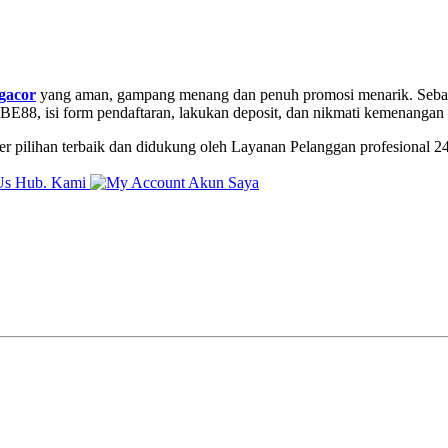
 gacor
yang aman, gampang menang dan penuh promosi menarik. Sebag
 BABE88, isi form pendaftaran, lakukan deposit, dan nikmati kemenanga
lihan terbaik dan didukung oleh Layanan Pelanggan profesional 24
Hub. Kami
Akun Saya