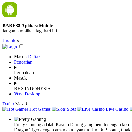
BABE88 Aplikasi Mobile
Jangan tampilkan lagi hari ini
Unduh
×
Masuk
Daftar
Pencarian
Permainan
Masuk
BHS INDONESIA
Versi Desktop
Daftar
Masuk
Hot Games
Slots
Live Casino
Pretty Gaming adalah Kasino Daring yang penuh dengan kesenan
Dragon Tiger dengan aman dan nyaman. Untuk Bakarat, tingkat 