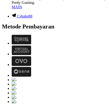
Pretty Gaming.
MAIN
Csbabe88
Metode Pembayaran