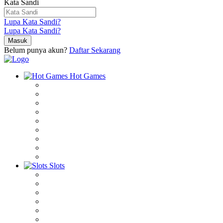
Kata Sandi
Lupa Kata Sandi?
Lupa Kata Sandi?
Belum punya akun?
Daftar Sekarang
Hot Games
Slots