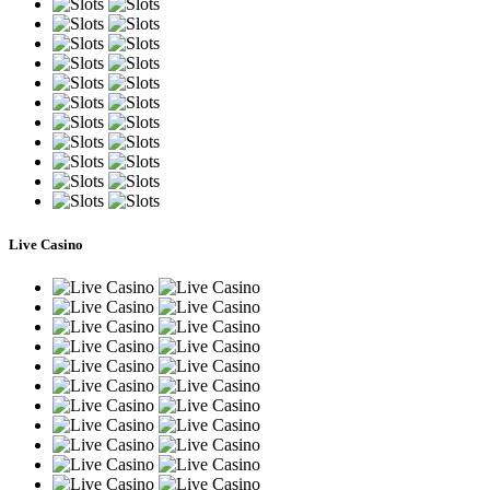
Live Casino