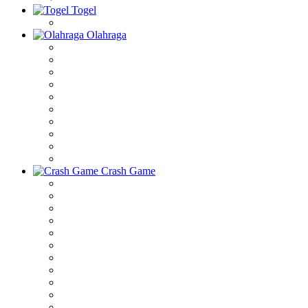
Togel
Olahraga
Crash Game