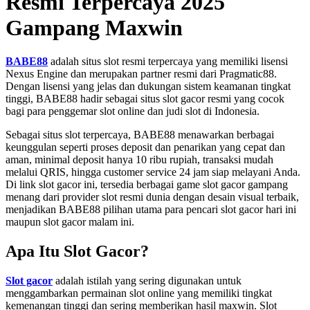
Resmi Terpercaya 2025
Gampang Maxwin
BABE88
adalah situs slot resmi terpercaya yang memiliki lisensi
Nexus Engine dan merupakan partner resmi dari Pragmatic88.
Dengan lisensi yang jelas dan dukungan sistem keamanan tingkat
tinggi, BABE88 hadir sebagai situs slot gacor resmi yang cocok
bagi para penggemar slot online dan judi slot di Indonesia.
Sebagai situs slot terpercaya, BABE88 menawarkan berbagai
keunggulan seperti proses deposit dan penarikan yang cepat dan
aman, minimal deposit hanya 10 ribu rupiah, transaksi mudah
melalui QRIS, hingga customer service 24 jam siap melayani Anda.
Di link slot gacor ini, tersedia berbagai game slot gacor gampang
menang dari provider slot resmi dunia dengan desain visual terbaik,
menjadikan BABE88 pilihan utama para pencari slot gacor hari ini
maupun slot gacor malam ini.
Apa Itu Slot Gacor?
Slot gacor
adalah istilah yang sering digunakan untuk
menggambarkan permainan slot online yang memiliki tingkat
kemenangan tinggi dan sering memberikan hasil maxwin. Slot