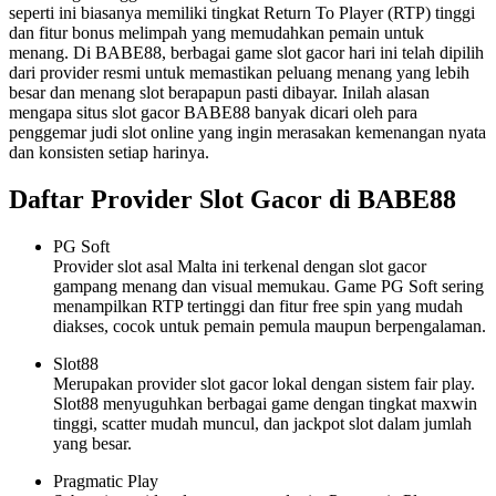
seperti ini biasanya memiliki tingkat Return To Player (RTP) tinggi
dan fitur bonus melimpah yang memudahkan pemain untuk
menang. Di BABE88, berbagai game slot gacor hari ini telah dipilih
dari provider resmi untuk memastikan peluang menang yang lebih
besar dan menang slot berapapun pasti dibayar. Inilah alasan
mengapa situs slot gacor BABE88 banyak dicari oleh para
penggemar judi slot online yang ingin merasakan kemenangan nyata
dan konsisten setiap harinya.
Daftar Provider Slot Gacor di BABE88
PG Soft
Provider slot asal Malta ini terkenal dengan slot gacor
gampang menang dan visual memukau. Game PG Soft sering
menampilkan RTP tertinggi dan fitur free spin yang mudah
diakses, cocok untuk pemain pemula maupun berpengalaman.
Slot88
Merupakan provider slot gacor lokal dengan sistem fair play.
Slot88 menyuguhkan berbagai game dengan tingkat maxwin
tinggi, scatter mudah muncul, dan jackpot slot dalam jumlah
yang besar.
Pragmatic Play