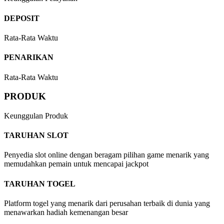
DEPOSIT
Rata-Rata Waktu
PENARIKAN
Rata-Rata Waktu
PRODUK
Keunggulan Produk
TARUHAN SLOT
Penyedia slot online dengan beragam pilihan game menarik yang
memudahkan pemain untuk mencapai jackpot
TARUHAN TOGEL
Platform togel yang menarik dari perusahan terbaik di dunia yang
menawarkan hadiah kemenangan besar