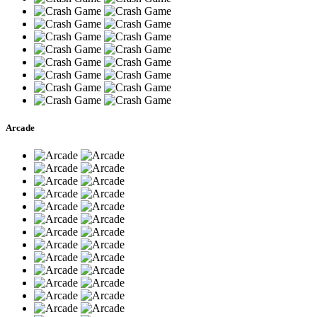
Arcade