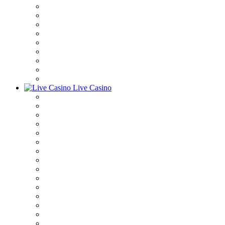
Live Casino