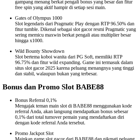
gampang menang berkat pengali bonus yang besar dan fitur
free spin yang aktif hampir di setiap sesi main.
Gates of Olympus 1000
Slot legendaris dari Pragmatic Play dengan RTP 96.50% dan
fitur tumble. Dikenal sebagai slot gacor resmi Pragmatic yang
sering memicu maxwin berkat pengali atau multiplier besar
hingga x1000.
Wild Bounty Showdown
Slot bertema koboi wanita dari PG Soft, memiliki RTP
96.75% dan fitur wild expanding. Game ini termasuk dalam
situs slot gacor 2025 karena peluang menangnya yang tinggi
dan stabil, walaupun bukan yang terbesar.
Bonus dan Promo Slot BABE88
Bonus Referral 0,1%
Mengajak teman main slot di BABE88 menggunakan kode
referral Anda, akan langsung mendapatkan bonus sebesar
0,1% dari total turnover pemain yang mendaftarkan diri
dengan kode referral Anda tersebut.
Promo Jackpot Slot
Mainkan game slot gacor dari BABE88 dan nikmati peluang