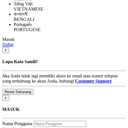
Tiếng Việt
VIETNAMESE
বাংলাদেশী
BENGALI
Português
PORTUGESE
Masuk
Daftar
×
Lupa Kata Sandi?
Jika Anda tidak lagi memiliki akses ke email atau nomor telepon
yang terhubung ke akun Anda, hubungi
Customer Support
.
×
MASUK
Nama Pengguna