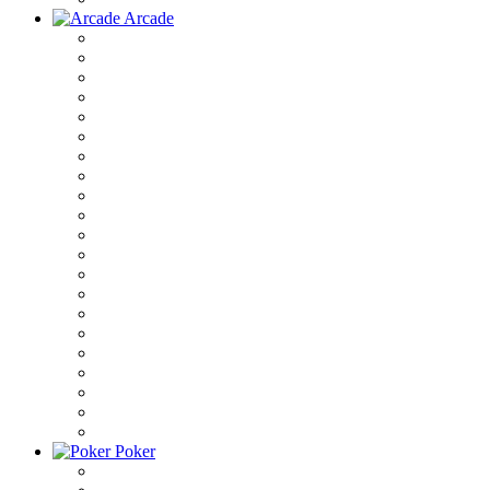
Arcade
Poker