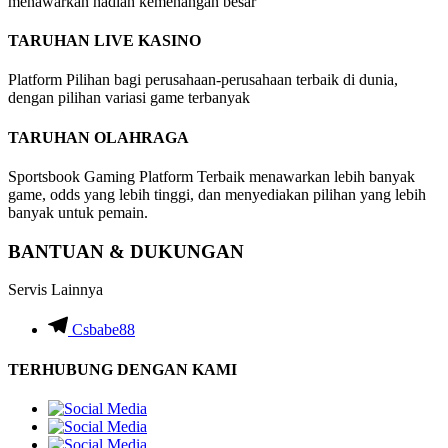
menawarkan hadiah kemenangan besar
TARUHAN LIVE KASINO
Platform Pilihan bagi perusahaan-perusahaan terbaik di dunia,
dengan pilihan variasi game terbanyak
TARUHAN OLAHRAGA
Sportsbook Gaming Platform Terbaik menawarkan lebih banyak
game, odds yang lebih tinggi, dan menyediakan pilihan yang lebih
banyak untuk pemain.
BANTUAN & DUKUNGAN
Servis Lainnya
Csbabe88
TERHUBUNG DENGAN KAMI