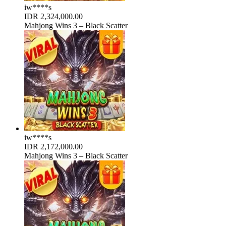
iw****s
IDR
2,324,000.00
Mahjong Wins 3 – Black Scatter
iw****s
IDR
2,172,000.00
Mahjong Wins 3 – Black Scatter