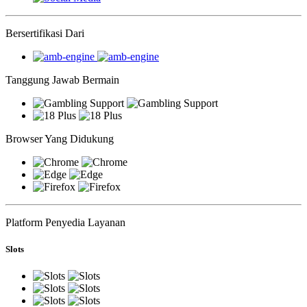
Bersertifikasi Dari
Tanggung Jawab Bermain
Browser Yang Didukung
Platform Penyedia Layanan
Slots