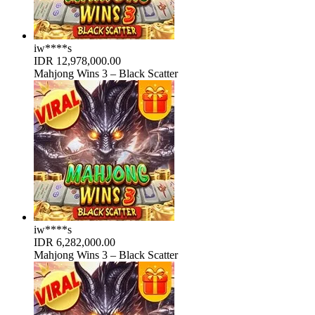
iw****s
IDR
12,978,000.00
Mahjong Wins 3 – Black Scatter
iw****s
IDR
6,282,000.00
Mahjong Wins 3 – Black Scatter