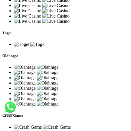
Togel
Olahraga
Crash Game