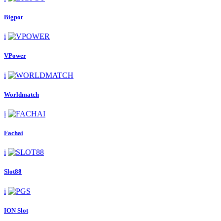
Bigpot
i
VPower
i
Worldmatch
i
Fachai
i
Slot88
i
ION Slot