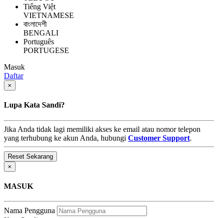
Tiếng Việt
VIETNAMESE
বাংলাদেশী
BENGALI
Português
PORTUGESE
Masuk
Daftar
×
Lupa Kata Sandi?
Jika Anda tidak lagi memiliki akses ke email atau nomor telepon
yang terhubung ke akun Anda, hubungi
Customer Support
.
×
MASUK
Nama Pengguna