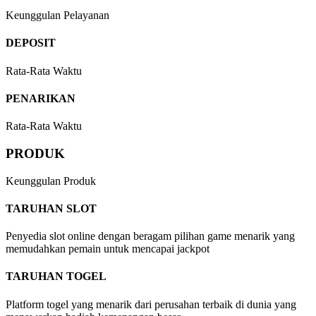
Keunggulan Pelayanan
DEPOSIT
Rata-Rata Waktu
PENARIKAN
Rata-Rata Waktu
PRODUK
Keunggulan Produk
TARUHAN SLOT
Penyedia slot online dengan beragam pilihan game menarik yang
memudahkan pemain untuk mencapai jackpot
TARUHAN TOGEL
Platform togel yang menarik dari perusahan terbaik di dunia yang