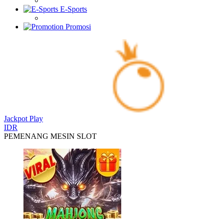
E-Sports
Promosi
Jackpot
Play
IDR
PEMENANG MESIN SLOT