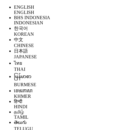
ENGLISH
ENGLISH
BHS INDONESIA
INDONESIAN
한국어
KOREAN
中文
CHINESE
日本語
JAPANESE
ไทย
THAI
မြန်မာစာ
BURMESE
ខេមរភាសា
KHMER
हिन्दी
HINDI
தமிழ்
TAMIL
తెలుగు
TELUGU