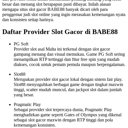
besar dan menang slot berapapun pasti dibayar. Inilah alasan
mengapa situs slot gacor BABE88 banyak dicari oleh para
penggemar judi slot online yang ingin merasakan kemenangan nyata
dan konsisten setiap harinya.
Daftar Provider Slot Gacor di BABE88
PG Soft
Provider slot asal Malta ini terkenal dengan slot gacor
gampang menang dan visual memukau. Game PG Soft sering
menampilkan RTP tertinggi dan fitur free spin yang mudah
diakses, cocok untuk pemain pemula maupun berpengalaman.
Slot88
Merupakan provider slot gacor lokal dengan sistem fair play.
Slot88 menyuguhkan berbagai game dengan tingkat maxwin
tinggi, scatter mudah muncul, dan jackpot slot dalam jumlah
yang besar.
Pragmatic Play
Sebagai provider slot terpercaya dunia, Pragmatic Play
menghadirkan game seperti Gates of Olympus yang dikenal
sebagai slot gacor maxwin dengan RTP tinggi dan pola
kemenangan konsisten.