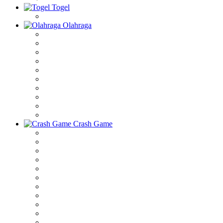
Togel
Olahraga
Crash Game