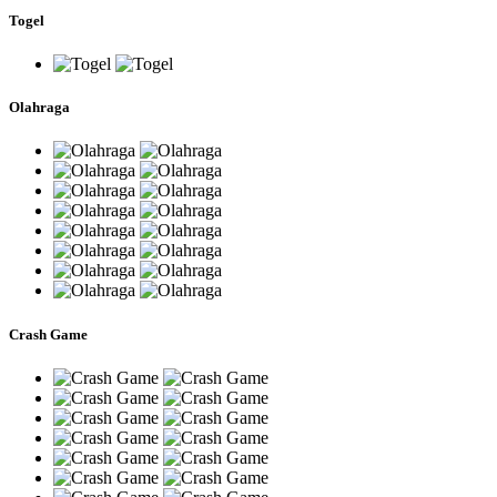
Togel
Olahraga
Crash Game