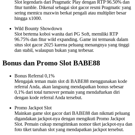
Slot legendaris dari Pragmatic Play dengan RTP 96.50% dan
fitur tumble. Dikenal sebagai slot gacor resmi Pragmatic yang
sering memicu maxwin berkat pengali atau multiplier besar
hingga x1000.
Wild Bounty Showdown
Slot bertema koboi wanita dari PG Soft, memiliki RTP
96.75% dan fitur wild expanding. Game ini termasuk dalam
situs slot gacor 2025 karena peluang menangnya yang tinggi
dan stabil, walaupun bukan yang terbesar.
Bonus dan Promo Slot BABE88
Bonus Referral 0,1%
Mengajak teman main slot di BABE88 menggunakan kode
referral Anda, akan langsung mendapatkan bonus sebesar
0,1% dari total turnover pemain yang mendaftarkan diri
dengan kode referral Anda tersebut.
Promo Jackpot Slot
Mainkan game slot gacor dari BABE88 dan nikmati peluang
digandakan jackpot-nya dengan mengikuti Promo Jackpot
Slot. Pemain cukup mengirimkan nomor tiket jackpot-nya dan
foto tiket taruhan slot yang mendapatkan jackpot tersebut.