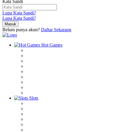
Kata Sandi
Lupa Kata Sandi?
Lupa Kata Sandi?
Belum punya akun?
Daftar Sekarang
Hot Games
Slots