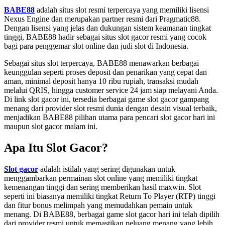
BABE88
adalah situs slot resmi terpercaya yang memiliki lisensi
Nexus Engine dan merupakan partner resmi dari Pragmatic88.
Dengan lisensi yang jelas dan dukungan sistem keamanan tingkat
tinggi, BABE88 hadir sebagai situs slot gacor resmi yang cocok
bagi para penggemar slot online dan judi slot di Indonesia.
Sebagai situs slot terpercaya, BABE88 menawarkan berbagai
keunggulan seperti proses deposit dan penarikan yang cepat dan
aman, minimal deposit hanya 10 ribu rupiah, transaksi mudah
melalui QRIS, hingga customer service 24 jam siap melayani Anda.
Di link slot gacor ini, tersedia berbagai game slot gacor gampang
menang dari provider slot resmi dunia dengan desain visual terbaik,
menjadikan BABE88 pilihan utama para pencari slot gacor hari ini
maupun slot gacor malam ini.
Apa Itu Slot Gacor?
Slot gacor
adalah istilah yang sering digunakan untuk
menggambarkan permainan slot online yang memiliki tingkat
kemenangan tinggi dan sering memberikan hasil maxwin. Slot
seperti ini biasanya memiliki tingkat Return To Player (RTP) tinggi
dan fitur bonus melimpah yang memudahkan pemain untuk
menang. Di BABE88, berbagai game slot gacor hari ini telah dipilih
dari provider resmi untuk memastikan peluang menang yang lebih