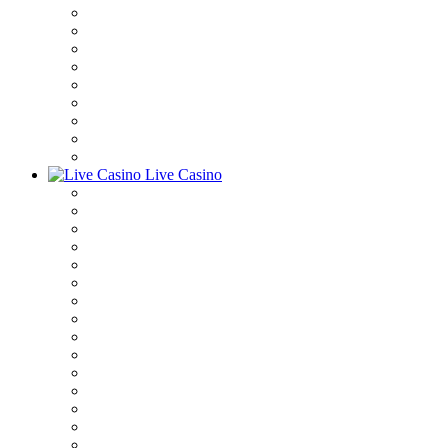
Live Casino