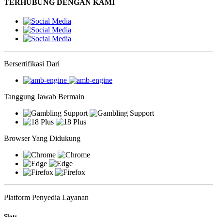
TERHUBUNG DENGAN KAMI
Bersertifikasi Dari
Tanggung Jawab Bermain
Browser Yang Didukung
Platform Penyedia Layanan
Slots