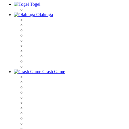
Togel
Olahraga
Crash Game