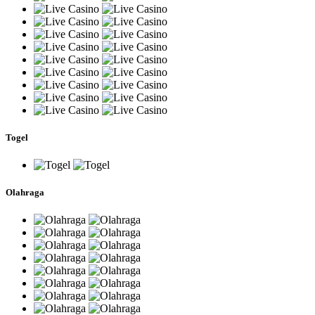
Togel
Olahraga