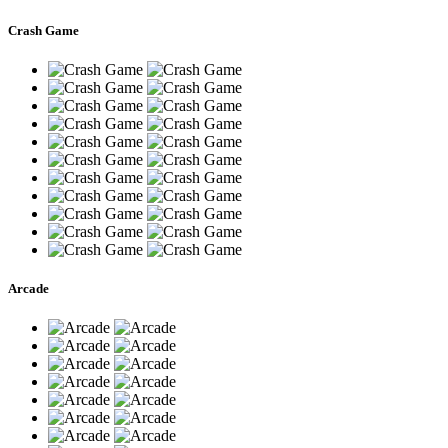
Crash Game
Arcade