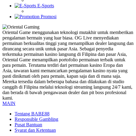
E-Sports
Promosi
Oriental Game menggunakan teknologi mutakhir untuk memberikan
pengalaman bermain yang luar biasa. OG Live menyediakan
permainan berkualitas tinggi yang menampilkan dealer langsung dan
dirancang secara unik untuk pasar Asia. Sebagai penyedia
terkemuka permainan kasino langsung di Filipina dan pasar Asia,
Oriental Game menampilkan portofolio permainan terbaik untuk
para pemain. Terutama terdiri dari permainan kasino Eropa dan
Asia, tawaran kami memancarkan pengalaman kasino nyata yang
pasti dinikmati oleh para pemain, kapan saja dan di mana saja.
Mereka tersedia dalam beberapa bahasa dan dilakukan di studio
canggih di Filipina melalui teknologi streaming langsung 24/7 kami,
dan berada di bawah pengawasan dealer dan pit boss profesional
kami.
MAIN
Tentang BABE88
Responsible Gambling
Pusat Bantuan
Syarat dan Ketentuan