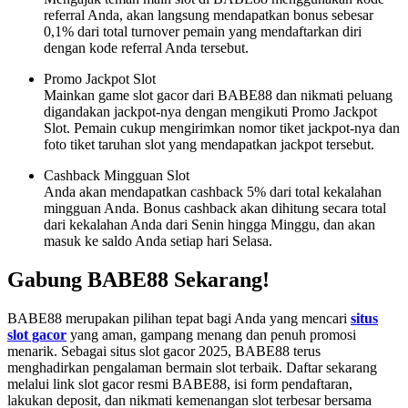
referral Anda, akan langsung mendapatkan bonus sebesar
0,1% dari total turnover pemain yang mendaftarkan diri
dengan kode referral Anda tersebut.
Promo Jackpot Slot
Mainkan game slot gacor dari BABE88 dan nikmati peluang
digandakan jackpot-nya dengan mengikuti Promo Jackpot
Slot. Pemain cukup mengirimkan nomor tiket jackpot-nya dan
foto tiket taruhan slot yang mendapatkan jackpot tersebut.
Cashback Mingguan Slot
Anda akan mendapatkan cashback 5% dari total kekalahan
mingguan Anda. Bonus cashback akan dihitung secara total
dari kekalahan Anda dari Senin hingga Minggu, dan akan
masuk ke saldo Anda setiap hari Selasa.
Gabung BABE88 Sekarang!
BABE88 merupakan pilihan tepat bagi Anda yang mencari
situs
slot gacor
yang aman, gampang menang dan penuh promosi
menarik. Sebagai situs slot gacor 2025, BABE88 terus
menghadirkan pengalaman bermain slot terbaik. Daftar sekarang
melalui link slot gacor resmi BABE88, isi form pendaftaran,
lakukan deposit, dan nikmati kemenangan slot terbesar bersama